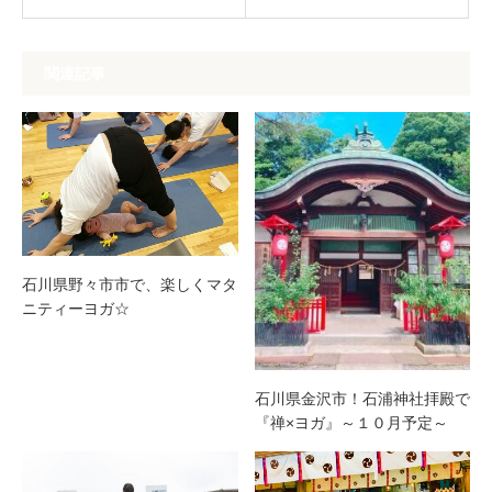
関連記事
石川県野々市市で、楽しくマタ
ニティーヨガ☆
石川県金沢市！石浦神社拝殿で
『禅×ヨガ』～１０月予定～