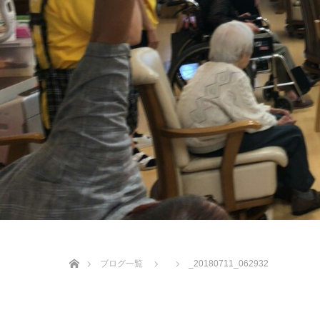
ホーム
ブログ一覧
_20180711_062932