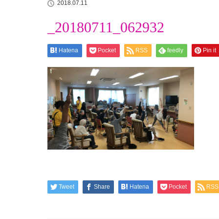
2018.07.11
_20180711_062932
Hatena
Pocket
RSS
feedly
Pin it
Tweet
Share
Hatena
Pocket
RSS