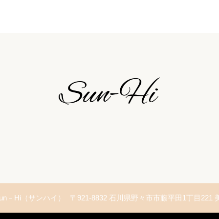
t Sun－Hi（サンハイ）
〒921-8832 石川県野々市市藤平田1丁目221 