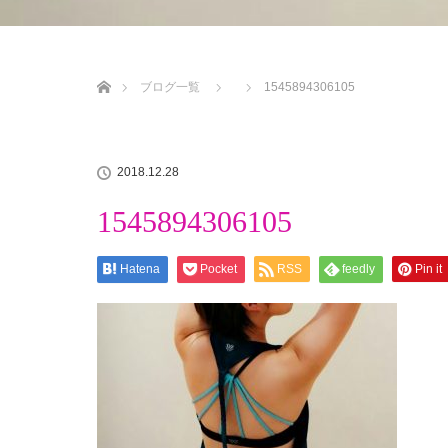
ホーム
ブログ一覧
1545894306105
2018.12.28
1545894306105
Hatena
Pocket
RSS
feedly
Pin it