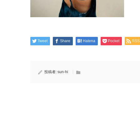
Tweet
Share
Hatena
Pocket
RSS
投稿者:
sun-hi